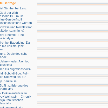
te Beiträge
el Günther bei Lanz
Qual der Wahl:
essorin Dr. Frauke
ius-Gersdorf soll
assungsrichterin werden
okratie und Rechtsstaat
ttitüdensammlung)
er-Rhetorik: Eine
ne Analyse
ich bei Bauerfeind: Da
le ma uns mal janz
m!
tung: Doofe deutsche
tände
 Jahre wieder: Atomtod
Fukushima
en zur Migrationspolitik
idi-Bobbidi-Boo: Pull-
or! Und weg bist du!
a, heul leise!
Spätnazifizierung des
nhard Mey
 Dokumentarfilm zu
ey Weinstein – Chronik
s journalistischen
lausfalls
otionsprojekt der