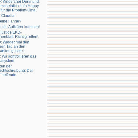
 Kinderchor Dortmund:
rscheinlich kein Happy
für die Problem-Oma!
 Claudia!
 eine Fahne?
e, die Aufklärer kommen!
lustige EKD-
enblatt: Richtig retten!
: Wieder mal den
zen Tag an den
anken gespielt
 Wir kontrollieren das
masystem
ken der
echtschreibung: Der
lhelfende