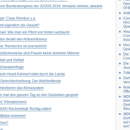
Gen
vom Bundeskongress der JUSOS 2018: Vorwärts nimmer, abwärts
Of B
Anti
gel: Claas Relotius u.a.
Cor
Hoc
t eigentlich die Gewalt?
Quat
Heut
ael: Wie man ein Pferd von hinten aufzäumt
Coro
or deutet den Antisemitismus
Inz
Hoc
ael: Recherche ist unersetzlich
Qua
cklicherweise sind Frauen keine dummen Männer
Die 
Cor
alt und Vielfalt
Die
r Schwabenfrage
Jour
Trit
 Kevin Hood-Kühnert reitet durch die Lande
DerW
 Gerechtschreibung: Der Wahlhelfende
Verd
Not
ntrollieren das Klimasystem
Öffe
r mal den ganzen Tag an den Gedanken gespielt
WD
Klim
he“ Klimakonsens
Dort
 EKD-Rechenblatt: Richtig retten!
Rés
WDR
Aufklärer kommen!
Dor
auf 
ahne?
wer
a!