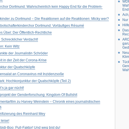
WDR
Wah
chor Dortmund: Wahrscheinlich kein Happy End für die Problem-
End 
Ach,
inder zu Dortmund – Die Reaktionen auf die Reaktionen: Micky wer?
Nur
Hilf
otschafterkinderchor Dortmund: Vorläufiges Résumé
Das 
 Übel: Der Öffentlich-Rechtliche
Rech
Schrecklicher Verdacht!
ARD
gan
gen: Kein Witz
Ged
Neu:
kte der Journalistin Schröder
Kli
t in der Zeit der Corona-Krise
Tüc
Ger
ktur der Quatschköpfe
Wah
ensalat an Coronavirus mit Inzidenzsoße
k: Hochkonjunktur der Quatschköpfe (Teil 2)
’s ja gar nücht!
rojekt der Genderforschung: Kingdom Of Bullshit
ntarfilm zu Harvey Weinstein – Chronik eines journalistischen
s
zifizierung des Reinhard Mey
leise!
bidi-Boo: Pull-Faktor! Und weg bist du!