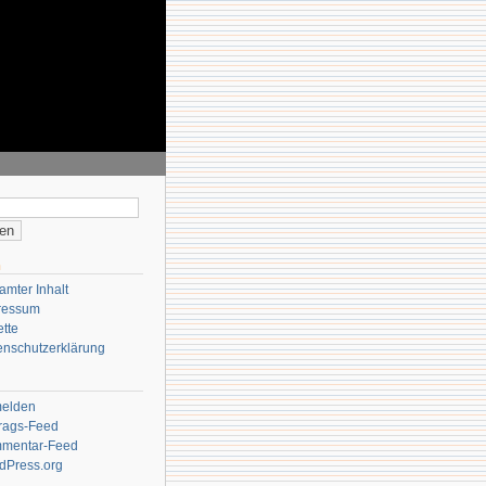
n
n
mter Inhalt
ressum
ette
enschutzerklärung
elden
trags-Feed
mentar-Feed
dPress.org