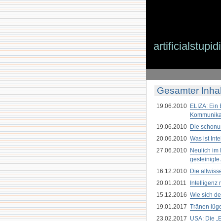
artificialstupid
Gesamter Inhal
19.06.2010
ELIZA: Ein
Kommunika
19.06.2010
Die schonun
20.06.2010
Was ist Inte
27.06.2010
Neulich im 
gesteinigte
16.12.2010
Die allwiss
20.01.2011
Intelligenz
15.12.2016
Wie sich de
19.01.2017
Tränen lüge
23.02.2017
USA: Die „