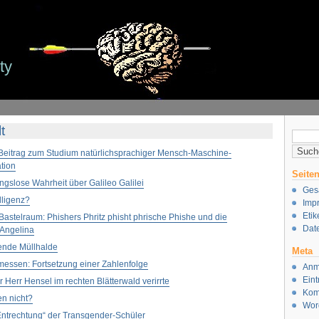
ity
t
Suche
nach:
 Beitrag zum Studium natürlichsprachiger Mensch-Maschine-
tion
Seite
gslose Wahrheit über Galileo Galilei
Gesa
lligenz?
Imp
Etik
Bastelraum: Phishers Phritz phisht phrische Phishe und die
Dat
 Angelina
ende Müllhalde
Meta
 messen: Fortsetzung einer Zahlenfolge
Anm
Ein
r Herr Hensel im rechten Blätterwald verirrte
Kom
n nicht?
Wor
Entrechtung“ der Transgender-Schüler