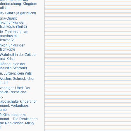
derforschung: Kingdom
ullshit
fa? Gübt’s ja gar nücht!
ona-Quark:
hkonjunktur der
schköpfe (Teil 2)
e: Zahlensalat an
navirus mit
idenzsoße
hkonjunktur der
tschköpfe
Wahrheit in der Zeit der
ona-Krise
 Höhepunkte der
nalistin Schröder
tin, Jürgen: Kein Witz
esten: Schrecklicher
acht!
wendiges Übel: Der
ntlich-Rechtliche
R-
abotschafterkinderchor
mund: Vorläufiges
umé
 Klimakinder zu
tmund – Die Reaktionen
die Reaktionen: Micky
?