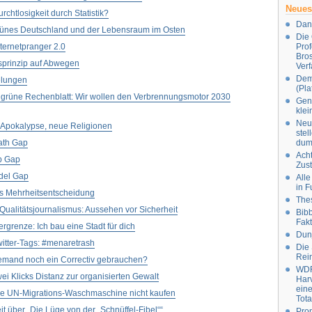
Neues
rchtlosigkeit durch Statistik?
Dani
ünes Deutschland und der Lebensraum im Osten
Die 
nternetpranger 2.0
Prof
Bros
sprinzip auf Abwegen
Verf
Dem
elungen
(Pla
e grüne Rechenblatt: Wir wollen den Verbrennungsmotor 2030
Gend
klei
Neul
 Apokalypse, neue Religionen
stel
ath Gap
dum
Ach
p Gap
Zus
del Gap
Alle
in 
ls Mehrheitsentscheidung
Thes
Qualitätsjournalismus: Aussehen vor Sicherheit
Bibb
Fakt
ergrenze: Ich bau eine Stadt für dich
Dunj
itter-Tags: #menaretrash
Die 
Rei
jemand noch ein Correctiv gebrauchen?
WDR
ei Klicks Distanz zur organisierten Gewalt
Harv
eine
ese UN-Migrations-Waschmaschine nicht kaufen
Tota
t über „Die Lüge von der „Schnüffel-Fibel““
Prom