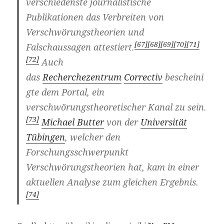
verschiedenste journalistische
Publikationen das Verbreiten von
Verschwörungstheorien und
[67]
[68]
[69]
[70]
[71]
Falschaussagen attestiert.
[72]
Auch
das
Recherchezentrum
Correctiv
bescheini
gte dem Portal, ein
verschwörungstheoretischer Kanal zu sein.
[73]
Michael Butter
von der
Universität
Tübingen
, welcher den
Forschungsschwerpunkt
Verschwörungstheorien hat, kam in einer
aktuellen Analyse zum gleichen Ergebnis.
[74]