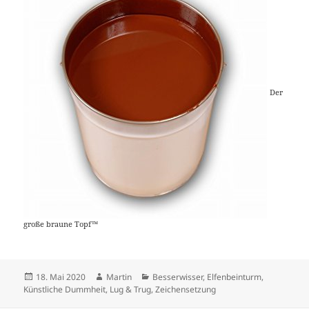
Der
große braune Topf™
Veröffentlicht
Autor
Kategorien
18. Mai 2020
Martin
Besserwisser
,
Elfenbeinturm
,
am
Künstliche Dummheit
,
Lug & Trug
,
Zeichensetzung