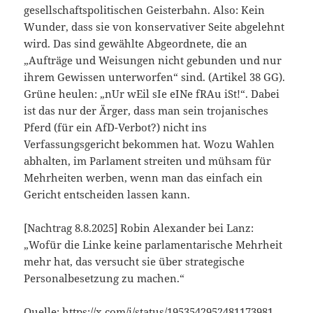
gesellschaftspolitischen Geisterbahn. Also: Kein
Wunder, dass sie von konservativer Seite abgelehnt
wird. Das sind
gewählte Abgeordnete
, die an
„Aufträge und Weisungen nicht gebunden und nur
ihrem Gewissen unterworfen
“ sind. (Artikel 38 GG).
Grüne heulen: „nUr wEil sIe eINe fRAu iSt!“. Dabei
ist das nur der Ärger, dass man sein trojanisches
Pferd (für ein AfD-Verbot?) nicht ins
Verfassungsgericht bekommen hat. Wozu Wahlen
abhalten, im Parlament streiten und mühsam für
Mehrheiten werben, wenn man das einfach ein
Gericht entscheiden lassen kann.
[Nachtrag 8.8.2025] Robin Alexander bei Lanz:
„Wofür die Linke keine parlamentarische Mehrheit
mehr hat, das versucht sie über strategische
Personalbesetzung zu machen.“
Quelle:
https://x.com/i/status/1953542952481173981