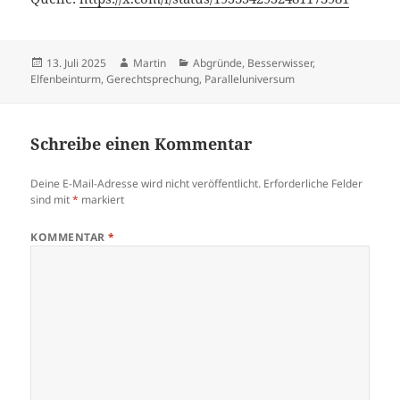
Veröffentlicht
Autor
Kategorien
13. Juli 2025
Martin
Abgründe
,
Besserwisser
,
am
Elfenbeinturm
,
Gerechtsprechung
,
Paralleluniversum
Schreibe einen Kommentar
Deine E-Mail-Adresse wird nicht veröffentlicht.
Erforderliche Felder
sind mit
*
markiert
KOMMENTAR
*