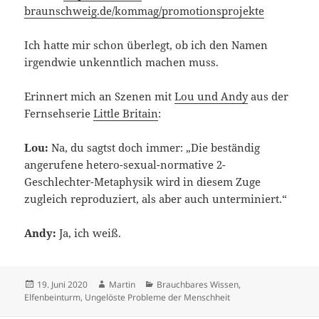
braunschweig.de/kommag/promotionsprojekte
Ich hatte mir schon überlegt, ob ich den Namen
irgendwie unkenntlich machen muss.
Erinnert mich an Szenen mit
Lou und Andy
aus der
Fernsehserie
Little Britain
:
Lou:
Na, du sagtst doch immer: „Die beständig
angerufene hetero-sexual-normative 2-
Geschlechter-Metaphysik wird in diesem Zuge
zugleich reproduziert, als aber auch unterminiert.“
Andy:
Ja, ich weiß.
Veröffentlicht
Autor
Kategorien
19. Juni 2020
Martin
Brauchbares Wissen
,
am
Elfenbeinturm
,
Ungelöste Probleme der Menschheit