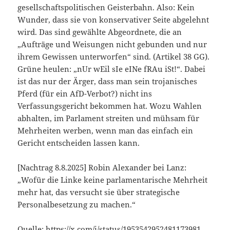
gesellschaftspolitischen Geisterbahn. Also: Kein
Wunder, dass sie von konservativer Seite abgelehnt
wird. Das sind
gewählte Abgeordnete
, die an
„Aufträge und Weisungen nicht gebunden und nur
ihrem Gewissen unterworfen
“ sind. (Artikel 38 GG).
Grüne heulen: „nUr wEil sIe eINe fRAu iSt!“. Dabei
ist das nur der Ärger, dass man sein trojanisches
Pferd (für ein AfD-Verbot?) nicht ins
Verfassungsgericht bekommen hat. Wozu Wahlen
abhalten, im Parlament streiten und mühsam für
Mehrheiten werben, wenn man das einfach ein
Gericht entscheiden lassen kann.
[Nachtrag 8.8.2025] Robin Alexander bei Lanz:
„Wofür die Linke keine parlamentarische Mehrheit
mehr hat, das versucht sie über strategische
Personalbesetzung zu machen.“
Quelle:
https://x.com/i/status/1953542952481173981