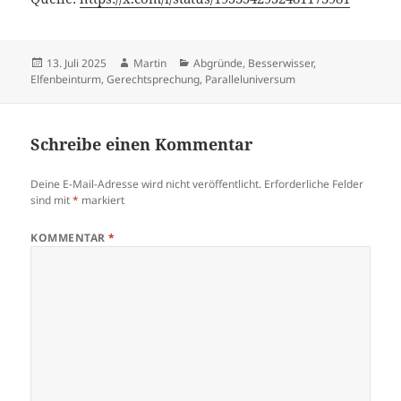
Veröffentlicht
Autor
Kategorien
13. Juli 2025
Martin
Abgründe
,
Besserwisser
,
am
Elfenbeinturm
,
Gerechtsprechung
,
Paralleluniversum
Schreibe einen Kommentar
Deine E-Mail-Adresse wird nicht veröffentlicht.
Erforderliche Felder
sind mit
*
markiert
KOMMENTAR
*